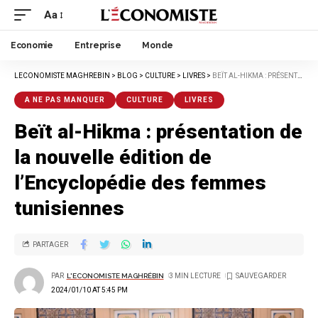
Aa
Economie
Entreprise
Monde
LECONOMISTE MAGHREBIN
>
BLOG
>
CULTURE
>
LIVRES
>
BEÏT AL-HIKMA : PRÉSENTATION DE LA NOUVELLE ÉDITION DE L’ENCYCLOPÉDIE DES FEMMES TUNISIENNES
A NE PAS MANQUER
CULTURE
LIVRES
Beït al-Hikma : présentation de
la nouvelle édition de
l’Encyclopédie des femmes
tunisiennes
PARTAGER
PAR
L'ECONOMISTE MAGHRÉBIN
3 MIN LECTURE
2024/01/10 AT 5:45 PM