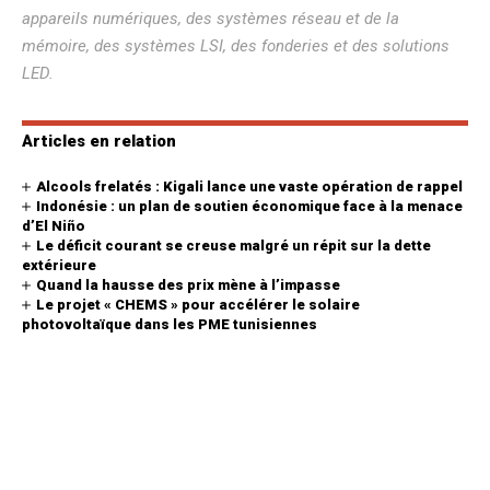
appareils numériques, des systèmes réseau et de la
mémoire, des systèmes LSI, des fonderies et des solutions
LED.
Articles en relation
Alcools frelatés : Kigali lance une vaste opération de rappel
Indonésie : un plan de soutien économique face à la menace
d’El Niño
Le déficit courant se creuse malgré un répit sur la dette
extérieure
Quand la hausse des prix mène à l’impasse
Le projet « CHEMS » pour accélérer le solaire
photovoltaïque dans les PME tunisiennes