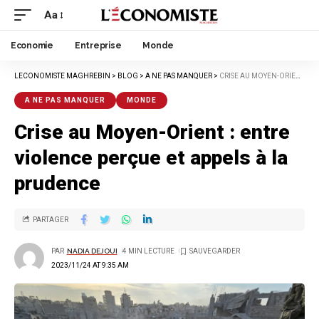
Aa
Economie
Entreprise
Monde
LECONOMISTE MAGHREBIN
>
BLOG
>
A NE PAS MANQUER
>
CRISE AU MOYEN-ORIENT : ENTRE VIOLENCE PERÇUE ET APPELS À LA PRUDENCE
A NE PAS MANQUER
MONDE
Crise au Moyen-Orient : entre
violence perçue et appels à la
prudence
PARTAGER
PAR
NADIA DEJOUI
4 MIN LECTURE
2023/11/24 AT 9:35 AM