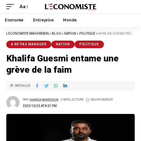
Aa
Economie
Entreprise
Monde
LECONOMISTE MAGHREBIN
>
BLOG
>
NATION
>
POLITIQUE
>
KHALIFA GUESMI ENTAME UNE GRÈVE DE LA FAIM
A NE PAS MANQUER
NATION
POLITIQUE
Khalifa Guesmi entame une
grève de la faim
PARTAGER
PAR
HAMZA MARZOUK
2 MIN LECTURE
2023/10/25 AT 8:01 PM