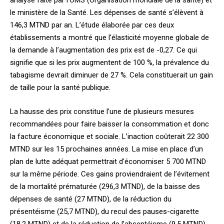
analyse faite par l’OMS (Organisation mondiale de la santé) et
le ministère de la Santé. Les dépenses de santé s’élèvent à
146,3 MTND par an. L’étude élaborée par ces deux
établissements a montré que l’élasticité moyenne globale de
la demande à l’augmentation des prix est de -0,27. Ce qui
signifie que si les prix augmentent de 100 %, la prévalence du
tabagisme devrait diminuer de 27 %. Cela constituerait un gain
de taille pour la santé publique.
La hausse des prix constitue l’une de plusieurs mesures
recommandées pour faire baisser la consommation et donc
la facture économique et sociale. L’inaction coûterait 22 300
MTND sur les 15 prochaines années. La mise en place d’un
plan de lutte adéquat permettrait d’économiser 5 700 MTND
sur la même période. Ces gains proviendraient de l’évitement
de la mortalité prématurée (296,3 MTND), de la baisse des
dépenses de santé (27 MTND), de la réduction du
présentéisme (25,7 MTND), du recul des pauses-cigarette
(18,2 MTND) et de la réduction de l’absentéisme (9,5 MTND).