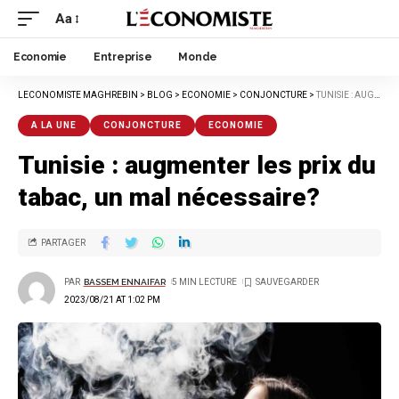
Aa
Economie
Entreprise
Monde
LECONOMISTE MAGHREBIN
>
BLOG
>
ECONOMIE
>
CONJONCTURE
>
TUNISIE : AUGMENTER LES PRIX DU TABAC, UN MAL NÉCESSAIRE?
A LA UNE
CONJONCTURE
ECONOMIE
Tunisie : augmenter les prix du
tabac, un mal nécessaire?
PARTAGER
PAR
BASSEM ENNAIFAR
5 MIN LECTURE
2023/08/21 AT 1:02 PM