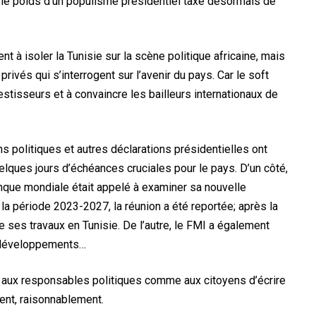
le poids d’un populisme présidentiel taxé désormais de
 à isoler la Tunisie sur la scène politique africaine, mais
privés qui s’interrogent sur l’avenir du pays. Car le soft
vestisseurs et à convaincre les bailleurs internationaux de
ns politiques et autres déclarations présidentielles ont
elques jours d’échéances cruciales pour le pays. D’un côté,
anque mondiale était appelé à examiner sa nouvelle
 la période 2023-2027, la réunion a été reportée; après la
ses travaux en Tunisie. De l’autre, le FMI a également
s développements…
ent aux responsables politiques comme aux citoyens d’écrire
ment, raisonnablement.