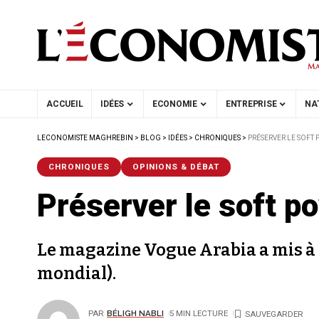
ACCUEIL
IDÉES
ECONOMIE
ENTREPRISE
NA
LECONOMISTE MAGHREBIN
>
BLOG
>
IDÉES
>
CHRONIQUES
>
PRÉSERVER LE SOFT 
CHRONIQUES
OPINIONS & DÉBAT
Préserver le soft po
Le magazine Vogue Arabia a mis à l
mondial).
PAR
BÉLIGH NABLI
5 MIN LECTURE