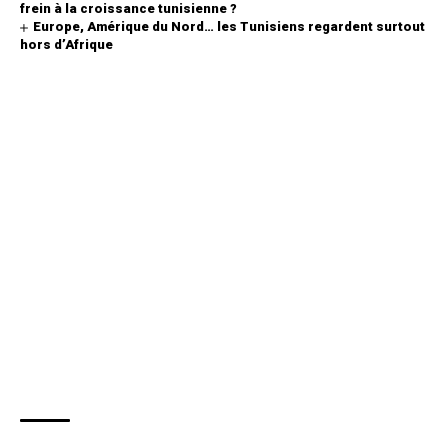
frein à la croissance tunisienne ?
Europe, Amérique du Nord… les Tunisiens regardent surtout
hors d’Afrique