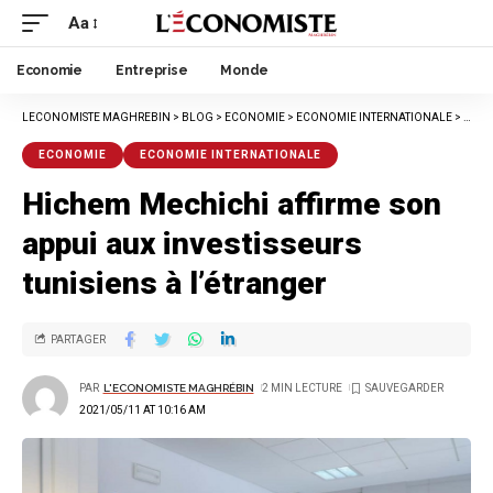
Aa
Economie
Entreprise
Monde
LECONOMISTE MAGHREBIN
>
BLOG
>
ECONOMIE
>
ECONOMIE INTERNATIONALE
>
HICH
ECONOMIE
ECONOMIE INTERNATIONALE
Hichem Mechichi affirme son
appui aux investisseurs
tunisiens à l’étranger
PARTAGER
PAR
L'ECONOMISTE MAGHRÉBIN
2 MIN LECTURE
2021/05/11 AT 10:16 AM