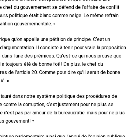
le chef du gouvernement se défend de l’affaire de conflit
cours politique était blanc comme neige. Le même refrain
alition gouvernementale. »
rique qu’on appelle une pétition de principe. C’est un
d’argumentation. Il consiste à tenir pour vraie la proposition
ie dans l’une des prémices. Qu’est-ce qui nous prouve que
 a toujours été de bonne foi!! De plus, le chef du
res de l’article 20. Comme pour dire qu’il serait de bonne
ué. »
 instauré dans notre système politique des procédures de
e contre la corruption, c’est justement pour ne plus se
e n’est pas par amour de la bureaucratie, mais pour ne plus
us gouvernent! »
einture parlementaire ainsi que l’appui de l’opinion publique,