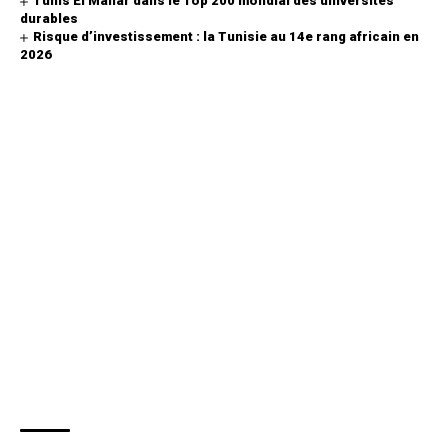
Tunis El Manar dans le Top 200 mondial des universités
durables
Risque d’investissement : la Tunisie au 14e rang africain en
2026