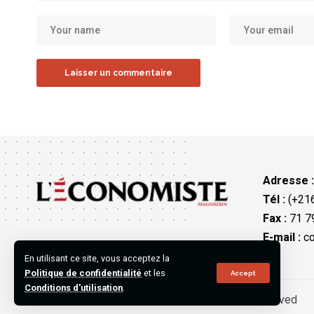
Adresse 
Tél :
(+216
Fax :
71 79
E-mail :
co
En utilisant ce site, vous acceptez la
Politique de confidentialité
et les
Accept
Conditions d'utilisation
.
©2023 L’Économiste Maghrébin, All Rights Reserved