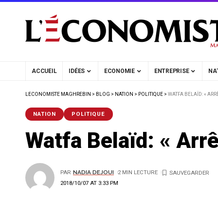
ACCUEIL
IDÉES
ECONOMIE
ENTREPRISE
NA
LECONOMISTE MAGHREBIN
>
BLOG
>
NATION
>
POLITIQUE
>
WATFA BELAÏD: « ARR
NATION
POLITIQUE
Watfa Belaïd: « Arr
PAR
NADIA DEJOUI
2 MIN LECTURE
2018/10/07 AT 3:33 PM