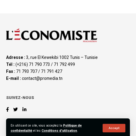
Adresse :
3, rue El Kewekibi 1002 Tunis – Tunisie
Tél :
(+216) 71 790 773 / 71 792 499
Fax :
71 793 707 / 71 791 427
E-mail :
contact@promedia.tn
SUIVEZ-NOUS
En utilisant ce site, vous acceptez la
Politique de
Accept
confidentialité
et les
Conditions d'utilisation
.
©2023 L’Économiste Maghrébin, All Rights Reserved