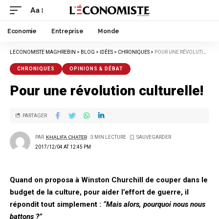
Aa
Economie
Entreprise
Monde
LECONOMISTE MAGHREBIN
>
BLOG
>
IDÉES
>
CHRONIQUES
>
POUR UNE RÉVOLUTION CULTURELLE!
CHRONIQUES
OPINIONS & DÉBAT
Pour une révolution culturelle!
PARTAGER
PAR
KHALIFA CHATER
3 MIN LECTURE
2017/12/04 AT 12:45 PM
Quand on proposa à Winston Churchill de couper dans le
budget de la culture, pour aider l’effort de guerre, il
répondit tout simplement :
“Mais alors, pourquoi nous nous
battons ?”