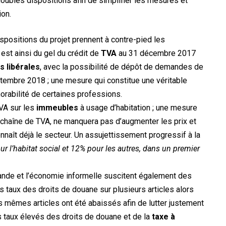
s doubles dispositions afin de simplifier les mesures et
ion.
spositions du projet prennent à contre-pied les
n est ainsi du gel du crédit de
TVA
au 31 décembre 2017
s libérales
, avec la possibilité de dépôt de demandes de
septembre 2018 ; une mesure qui constitue une véritable
orabilité de certaines professions.
TVA sur les
immeubles
à usage d’habitation ; une mesure
la chaîne de TVA, ne manquera pas d’augmenter les prix et
naît déjà le secteur. Un assujettissement progressif à la
r l’habitat social et 12% pour les autres, dans un premier
ande et l’économie informelle suscitent également des
s taux des droits de douane sur plusieurs articles alors
s mêmes articles ont été abaissés afin de lutter justement
es taux élevés des droits de douane et de la
taxe à