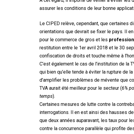
A cet égard, il importe de veiller à éviter le
assurer les conditions de leur bonne applicat
Le CIPED relève, cependant, que certaines di
orientations que devrait se fixer le pays. Il e
pour le commerce de gros et les
profession
restitution entre le 1er avril 2018 et le 30 
confiscation de droits et touche même à l’hon
C’est également le cas de l’institution de la 
qui bien qu’elle tende à éviter la rupture de 
d’amplifier les problèmes de mévente que con
TVA aurait été meilleur pour le secteur (
6% pou
temps
).
Certaines mesures de lutte contre la contreb
interrogations. Il en est ainsi des hausses de
que deux années auparavant, les taux pour le
contre la concurrence parallèle qui profite d