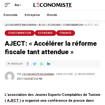
Aa
Economie
Entreprise
Monde
LECONOMISTE MAGHREBIN
>
BLOG
>
ECONOMIE
>
CONSOMMATION
>
AJECT: « ACCÉLÉRER LA RÉFORME FISCALE TANT ATTENDUE »
CONSOMMATION
ECONOMIE
FINANCE
AJECT: « Accélérer la réforme
fiscale tant attendue »
PARTAGER
PAR
L'ECONOMISTE MAGHRÉBIN
4 MIN LECTURE
2017/10/26 AT 5:52 PM
L’association des Jeunes Experts-Comptables de Tunisie
(
AJECT
) a organisé une conférence de presse dans