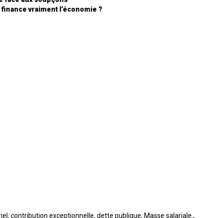
 finance vraiment l’économie ?
iel
,
contribution exceptionnelle
,
dette publique
,
Masse salariale.
,