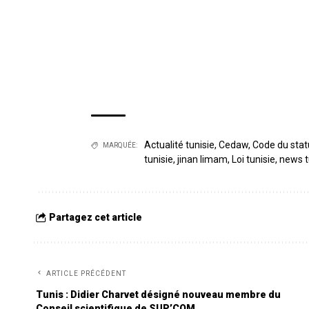
Actualité tunisie
,
Cedaw
,
Code du stat
MARQUÉE:
tunisie
,
jinan limam
,
Loi tunisie
,
news t
Partagez cet article
ARTICLE PRÉCÉDENT
Tunis : Didier Charvet désigné nouveau membre du
Conseil scientifique de SUP’COM