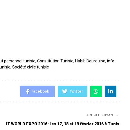
ut personnel tunisie
,
Constitution Tunisie
,
Habib Bourguiba
,
info
unisie
,
Société civile tunisie
Facebook
Twitter
ARTICLE SUIVANT
IT WORLD EXPO 2016 : les 17, 18 et 19 février 2016 à Tunis