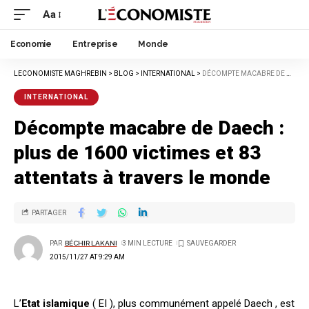
Aa
Economie
Entreprise
Monde
LECONOMISTE MAGHREBIN
>
BLOG
>
INTERNATIONAL
>
DÉCOMPTE MACABRE DE DAECH : PLUS DE 1600 VICTIMES ET 83 ATTENTATS À TRAVERS LE MONDE
INTERNATIONAL
Décompte macabre de Daech :
plus de 1600 victimes et 83
attentats à travers le monde
PARTAGER
PAR
BÉCHIR LAKANI
3 MIN LECTURE
2015/11/27 AT 9:29 AM
L’
Etat islamique
( EI ), plus communément appelé Daech , est