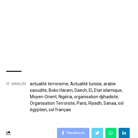
actualité terrorisme
,
Actualité tunisie
,
arabie
MARQUÉE:
saoudite
,
Boko Haram
,
Daech
,
EI
,
Etat islamique
,
Moyen-Orient
,
Nigéria
,
organisation djihadiste
,
Organisation Terroriste
,
Paris
,
Riyadh
,
Sanaa
,
sol
égyptien
,
sol français
Facebook