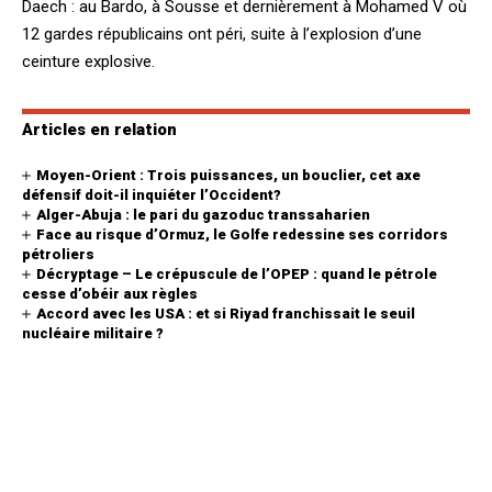
Daech : au Bardo, à Sousse et dernièrement à Mohamed V où
12 gardes républicains ont péri, suite à l’explosion d’une
ceinture explosive.
Articles en relation
Moyen-Orient : Trois puissances, un bouclier, cet axe
défensif doit-il inquiéter l’Occident?
Alger-Abuja : le pari du gazoduc transsaharien
Face au risque d’Ormuz, le Golfe redessine ses corridors
pétroliers
Décryptage – Le crépuscule de l’OPEP : quand le pétrole
cesse d’obéir aux règles
Accord avec les USA : et si Riyad franchissait le seuil
nucléaire militaire ?