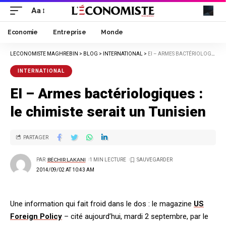
Aa
Economie
Entreprise
Monde
LECONOMISTE MAGHREBIN
>
BLOG
>
INTERNATIONAL
>
EI – ARMES BACTÉRIOLOGIQUES : LE CHIMISTE SERAIT UN TUNISIEN
INTERNATIONAL
EI – Armes bactériologiques :
le chimiste serait un Tunisien
PARTAGER
PAR
BÉCHIR LAKANI
1 MIN LECTURE
2014/09/02 AT 10:43 AM
Une information qui fait froid dans le dos : le magazine
US
Foreign Policy
– cité aujourd’hui, mardi 2 septembre, par le