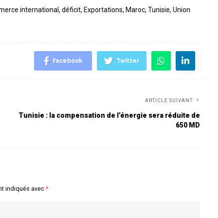
erce international
,
déficit
,
Exportations
,
Maroc
,
Tunisie
,
Union
Facebook
Twitter
ARTICLE SUIVANT
Tunisie : la compensation de l’énergie sera réduite de
650 MD
nt indiqués avec
*