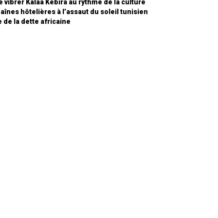
e vibrer Kalâa Kébira au rythme de la culture
înes hôtelières à l’assaut du soleil tunisien
 de la dette africaine