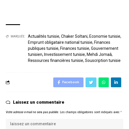
Actualités tunisie
,
Chaker Soltani
,
Economie tunisie
,
MARQUÉE:
Emprunt obligataire national tunisie
,
Finances
publiques tunisie
,
Finances tunisie
,
Gouvernement
tunisien
,
Investissement tunisie
,
Mehdi Jomaâ
,
Ressources financières tunisie
,
Souscription tunisie
Facebook
Laissez un commentaire
Votre adresse e-mail ne sera pas publiée.
Les champs obligatoires sont indiqués avec
*