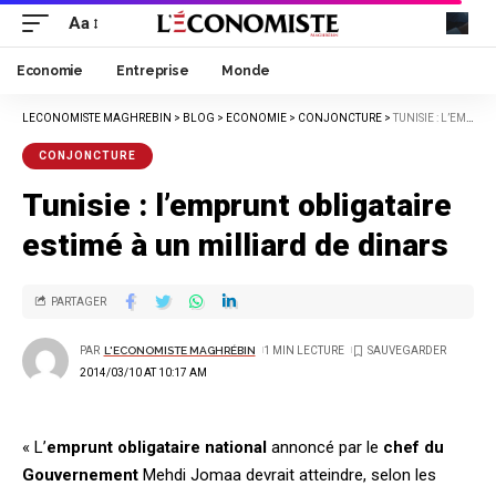
Aa
Economie
Entreprise
Monde
LECONOMISTE MAGHREBIN
>
BLOG
>
ECONOMIE
>
CONJONCTURE
>
TUNISIE : L’EMPRUNT OBLIGATAIRE ESTIMÉ À UN MILLIARD DE DINARS
CONJONCTURE
Tunisie : l’emprunt obligataire
estimé à un milliard de dinars
PARTAGER
PAR
L'ECONOMISTE MAGHRÉBIN
1 MIN LECTURE
2014/03/10 AT 10:17 AM
« L’
emprunt obligataire national
annoncé par le
chef du
Gouvernement
Mehdi Jomaa devrait atteindre, selon les