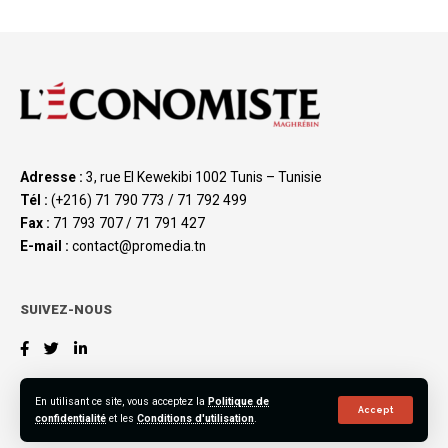
Adresse :
3, rue El Kewekibi 1002 Tunis – Tunisie
Tél :
(+216) 71 790 773 / 71 792 499
Fax :
71 793 707 / 71 791 427
E-mail :
contact@promedia.tn
SUIVEZ-NOUS
En utilisant ce site, vous acceptez la
Politique de
Accept
confidentialité
et les
Conditions d'utilisation
.
©2023 L’Économiste Maghrébin, All Rights Reserved