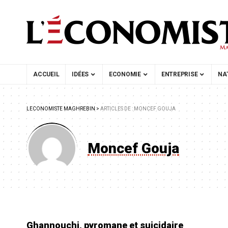
ACCUEIL
IDÉES
ECONOMIE
ENTREPRISE
NA
LECONOMISTE MAGHREBIN
>
ARTICLES DE : MONCEF GOUJA
Moncef Gouja
Ghannouchi, pyromane et suicidaire