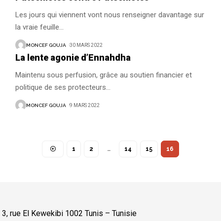
Les jours qui viennent vont nous renseigner davantage sur
la vraie feuille
…
MONCEF GOUJA
30 MARS 2022
La lente agonie d’Ennahdha
Maintenu sous perfusion, grâce au soutien financier et
politique de ses protecteurs
…
MONCEF GOUJA
9 MARS 2022
1
2
…
14
15
16
:
3, rue El Kewekibi 1002 Tunis – Tunisie